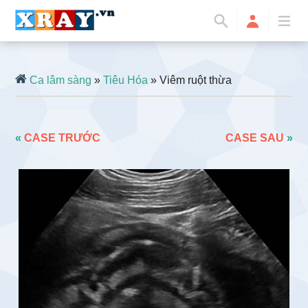
Ca lâm sàng
»
Tiêu Hóa
» Viêm ruột thừa
«
CASE TRƯỚC
CASE SAU
»