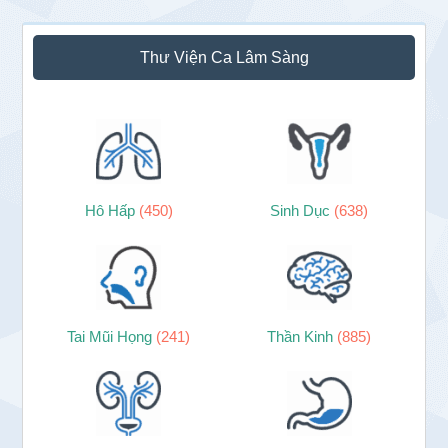
Thư Viện Ca Lâm Sàng
Hô Hấp
(450)
Sinh Dục
(638)
Tai Mũi Họng
(241)
Thần Kinh
(885)