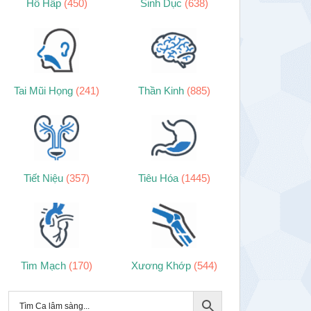
Hô Hấp
(450)
Sinh Dục
(638)
Tai Mũi Họng
(241)
Thần Kinh
(885)
Tiết Niệu
(357)
Tiêu Hóa
(1445)
Tim Mạch
(170)
Xương Khớp
(544)