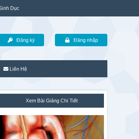
Sinh Dục
Đăng ký
Đăng nhập
Liên Hệ
idebar
Xem Bài Giảng Chi Tiết
hính