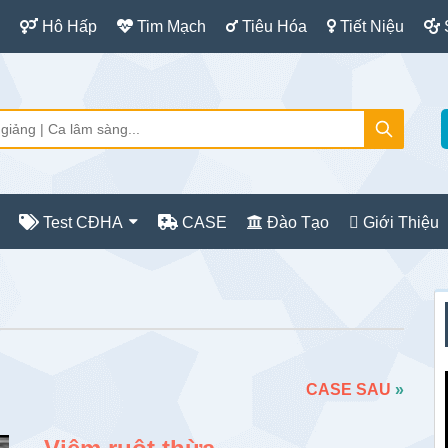
Hô Hấp
Tim Mạch
Tiêu Hóa
Tiết Niệu
Test CĐHA
CASE
Đào Tạo
Giới Thiệu
S
c
CASE SAU
»