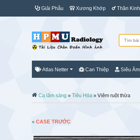
Giải Phẫu
Xương Khớp
Thần Kinh
Atlas Netter
Can Thiệp
Siêu Âm
Ca lâm sàng
»
Tiêu Hóa
» Viêm ruột thừa
«
CASE TRƯỚC