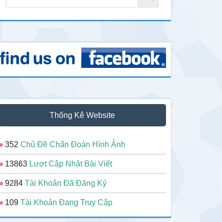
Thống Kê Website
»
352
Chủ Đề Chẩn Đoán Hình Ảnh
»
13863
Lượt Cập Nhật Bài Viết
»
9284
Tài Khoản Đã Đăng Ký
»
109
Tài Khoản Đang Truy Cập