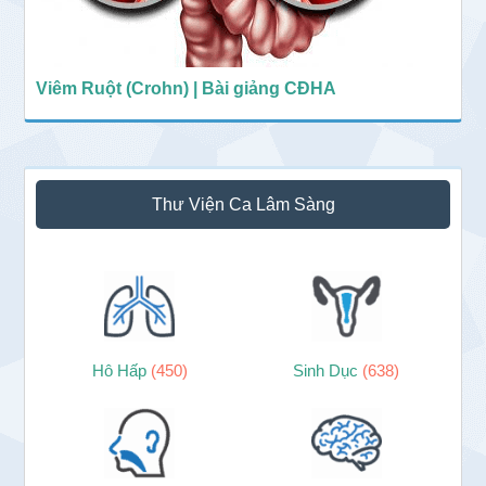
Viêm Ruột (Crohn) | Bài giảng CĐHA
Thư Viện Ca Lâm Sàng
Hô Hấp
(450)
Sinh Dục
(638)