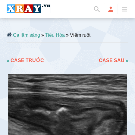
Ca lâm sàng
»
Tiêu Hóa
» Viêm ruột
«
CASE TRƯỚC
CASE SAU
»