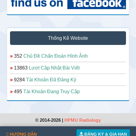
Thống Kê Website
»
352
Chủ Đề Chẩn Đoán Hình Ảnh
»
13863
Lượt Cập Nhật Bài Viết
»
9284
Tài Khoản Đã Đăng Ký
»
495
Tài Khoản Đang Truy Cập
© 2014-2026 |
HPMU Radiology
HƯỚNG DẪN
ĐĂNG KÝ & GIA HẠN