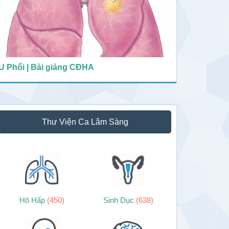
U Phổi | Bài giảng CĐHA
Thư Viện Ca Lâm Sàng
Hô Hấp
(450)
Sinh Dục
(638)