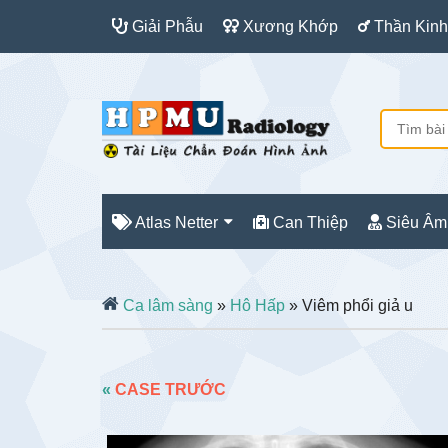
Giải Phẫu
Xương Khớp
Thần Kinh
Atlas Netter
Can Thiệp
Siêu Âm
Ca lâm sàng
»
Hô Hấp
» Viêm phổi giả u
«
CASE TRƯỚC