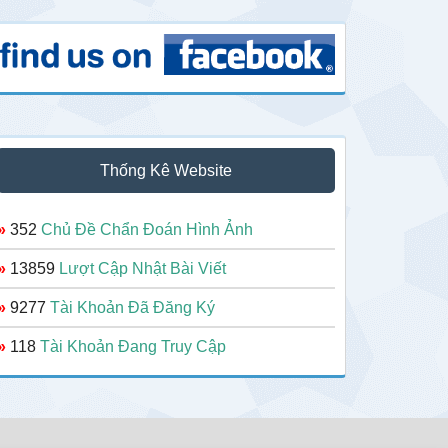
Thống Kê Website
»
352
Chủ Đề Chẩn Đoán Hình Ảnh
»
13859
Lượt Cập Nhật Bài Viết
»
9277
Tài Khoản Đã Đăng Ký
»
118
Tài Khoản Đang Truy Cập