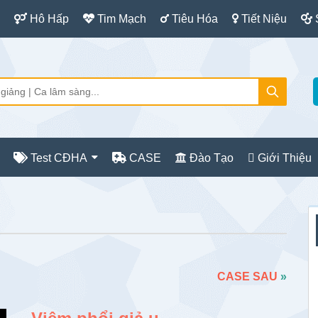
Hô Hấp
Tim Mạch
Tiêu Hóa
Tiết Niệu
Test CĐHA
CASE
Đào Tạo
Giới Thiệu
S
c
CASE SAU
»