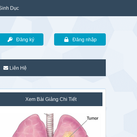
Sinh Dục
Đăng ký
Đăng nhập
Liên Hệ
idebar
Xem Bài Giảng Chi Tiết
hính