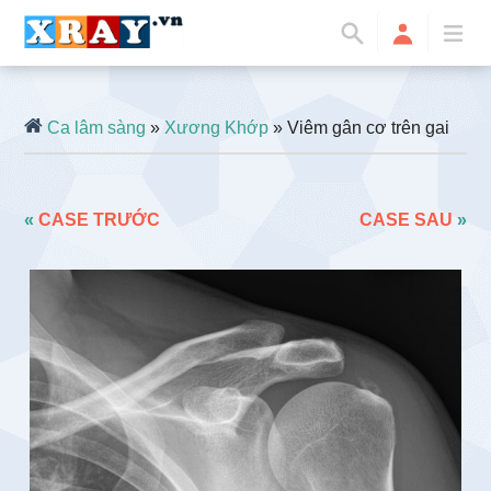
Ca lâm sàng
»
Xương Khớp
» Viêm gân cơ trên gai
«
CASE TRƯỚC
CASE SAU
»