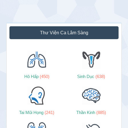
Sidebar
Thư Viện Ca Lâm Sàng
chính
Hô Hấp
(450)
Sinh Dục
(638)
Tai Mũi Họng
(241)
Thần Kinh
(885)