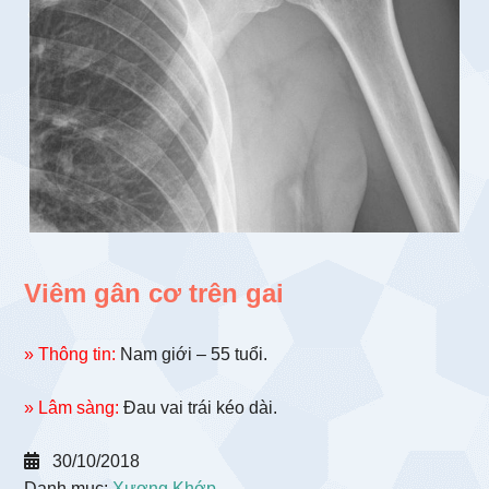
Viêm gân cơ trên gai
» Thông tin:
Nam giới – 55 tuổi.
» Lâm sàng:
Đau vai trái kéo dài.
30/10/2018
Danh mục:
Xương Khớp