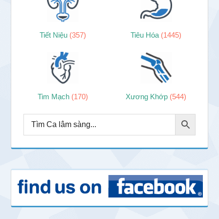
Tiết Niệu
(357)
Tiêu Hóa
(1445)
Tim Mạch
(170)
Xương Khớp
(544)