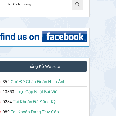
Thống Kê Website
»
352
Chủ Đề Chẩn Đoán Hình Ảnh
»
13863
Lượt Cập Nhật Bài Viết
»
9284
Tài Khoản Đã Đăng Ký
»
989
Tài Khoản Đang Truy Cập