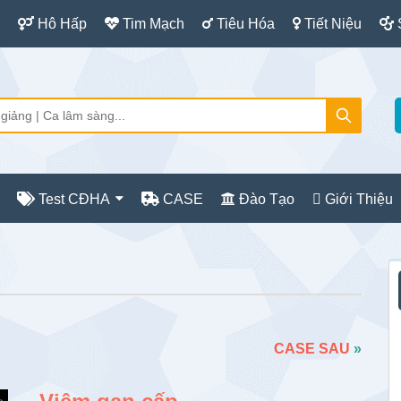
Hô Hấp
Tim Mạch
Tiêu Hóa
Tiết Niệu
Test CĐHA
CASE
Đào Tạo
Giới Thiệu
S
c
CASE SAU
»