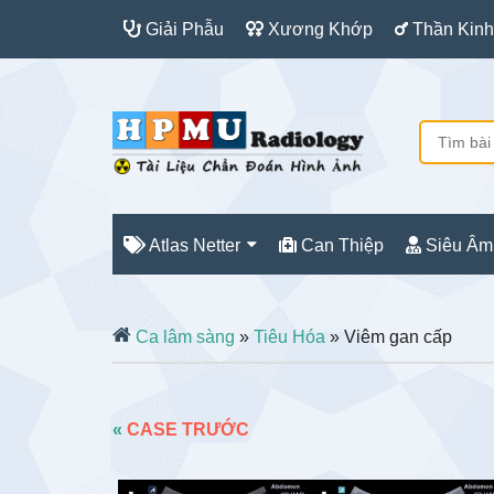
Giải Phẫu
Xương Khớp
Thần Kinh
Atlas Netter
Can Thiệp
Siêu Âm
Ca lâm sàng
»
Tiêu Hóa
» Viêm gan cấp
«
CASE TRƯỚC