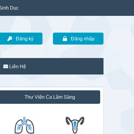
Sinh Dục
Đăng ký
Đăng nhập
Liên Hệ
idebar
Thư Viện Ca Lâm Sàng
hính