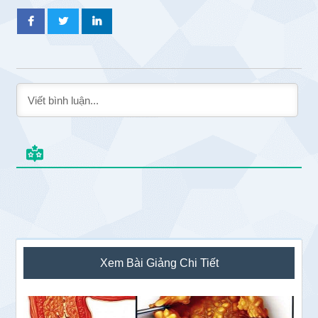
Sidebar
Xem Bài Giảng Chi Tiết
chính