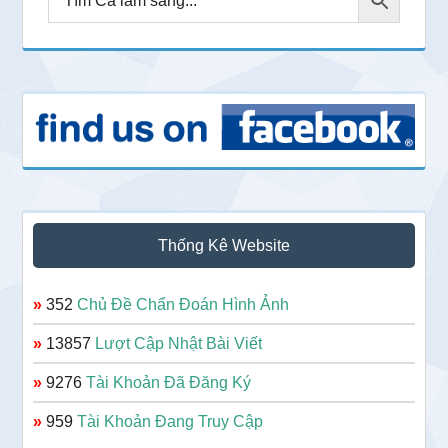
Thống Kê Website
»
352
Chủ Đề Chẩn Đoán Hình Ảnh
»
13857
Lượt Cập Nhật Bài Viết
»
9276
Tài Khoản Đã Đăng Ký
»
959
Tài Khoản Đang Truy Cập