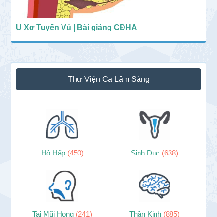
U Xơ Tuyến Vú | Bài giảng CĐHA
Thư Viện Ca Lâm Sàng
Hô Hấp
(450)
Sinh Dục
(638)
Tai Mũi Họng
(241)
Thần Kinh
(885)