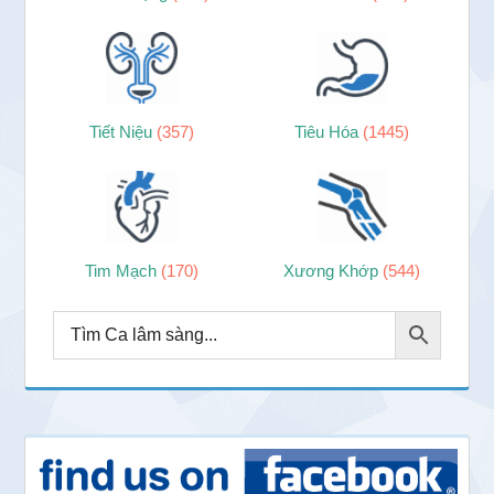
Tiết Niệu
(357)
Tiêu Hóa
(1445)
Tim Mạch
(170)
Xương Khớp
(544)