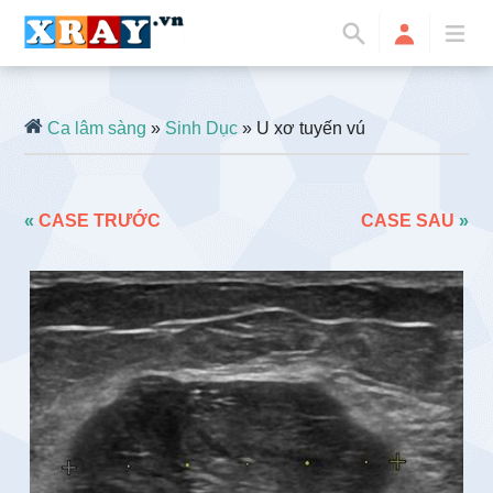
Ca lâm sàng
»
Sinh Dục
» U xơ tuyến vú
«
CASE TRƯỚC
CASE SAU
»