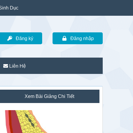
Sinh Dục
Đăng ký
Đăng nhập
Liên Hệ
idebar
Xem Bài Giảng Chi Tiết
hính