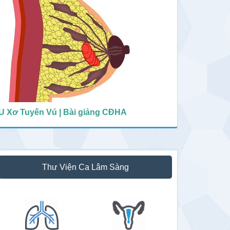
U Xơ Tuyến Vú | Bài giảng CĐHA
Thư Viện Ca Lâm Sàng