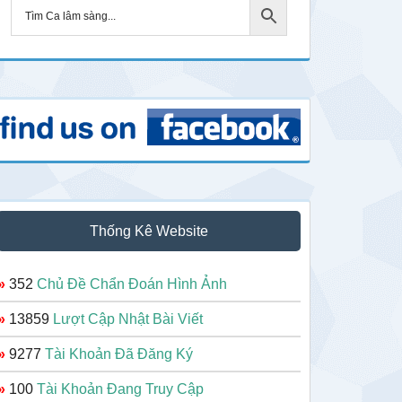
Thống Kê Website
»
352
Chủ Đề Chẩn Đoán Hình Ảnh
»
13859
Lượt Cập Nhật Bài Viết
»
9277
Tài Khoản Đã Đăng Ký
»
100
Tài Khoản Đang Truy Cập