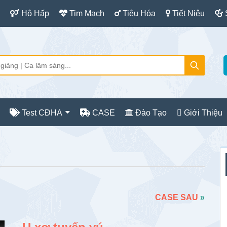
Hô Hấp
Tim Mạch
Tiêu Hóa
Tiết Niệu
Test CĐHA
CASE
Đào Tạo
Giới Thiệu
S
c
CASE SAU
»