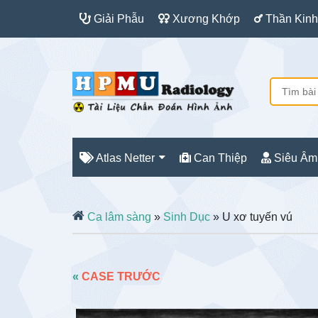
Giải Phẫu
Xương Khớp
Thần Kinh
Atlas Netter
Can Thiệp
Siêu Âm
Ca lâm sàng
»
Sinh Dục
» U xơ tuyến vú
«
CASE TRƯỚC