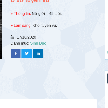
U xơ tuyến vú
» Thông tin:
Nữ giới – 45 tuổi.
» Lâm sàng:
Khối tuyến vú.
17/10/2020
Danh mục:
Sinh Dục