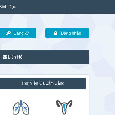
Sinh Dục
Đăng ký
Đăng nhập
Liên Hệ
idebar
Thư Viện Ca Lâm Sàng
hính