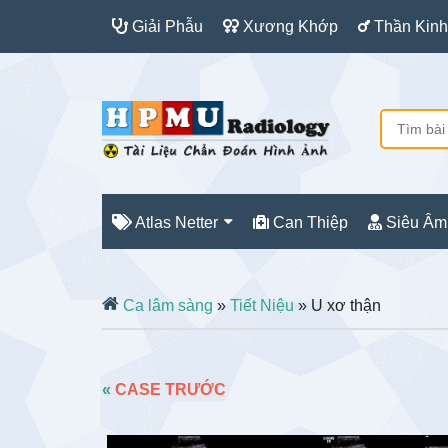
Giải Phẫu
Xương Khớp
Thần Kinh
Atlas Netter
Can Thiệp
Siêu Âm
Ca lâm sàng
»
Tiết Niệu
» U xơ thận
«
CASE TRƯỚC