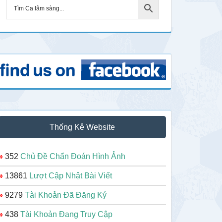
Thống Kê Website
»
352
Chủ Đề Chẩn Đoán Hình Ảnh
»
13861
Lượt Cập Nhật Bài Viết
»
9279
Tài Khoản Đã Đăng Ký
»
438
Tài Khoản Đang Truy Cập