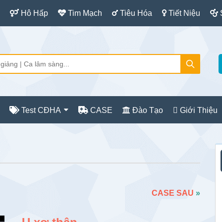
Hô Hấp
Tim Mạch
Tiêu Hóa
Tiết Niệu
Test CĐHA
CASE
Đào Tạo
Giới Thiệu
S
c
CASE SAU
»