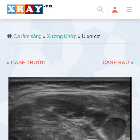
Ca lâm sàng
»
Xương Khớp
» U xơ cơ
«
CASE TRƯỚC
CASE SAU
»