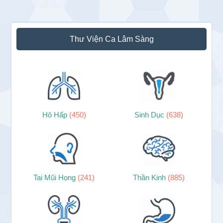
Sidebar
Thư Viện Ca Lâm Sàng
chính
Hô Hấp
(450)
Sinh Dục
(638)
Tai Mũi Họng
(241)
Thần Kinh
(885)