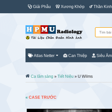
Giải Phẫu
Xương Khớp
Thần Kinh
Atlas Netter
Can Thiệp
Siêu Âm
Ca lâm sàng
»
Tiết Niệu
» U Wilms
«
CASE TRƯỚC