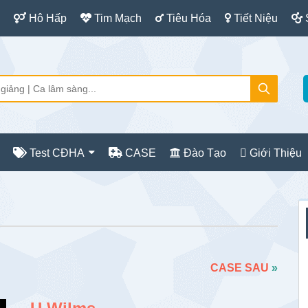
Hô Hấp
Tim Mạch
Tiêu Hóa
Tiết Niệu
Test CĐHA
CASE
Đào Tạo
Giới Thiệu
S
c
CASE SAU
»