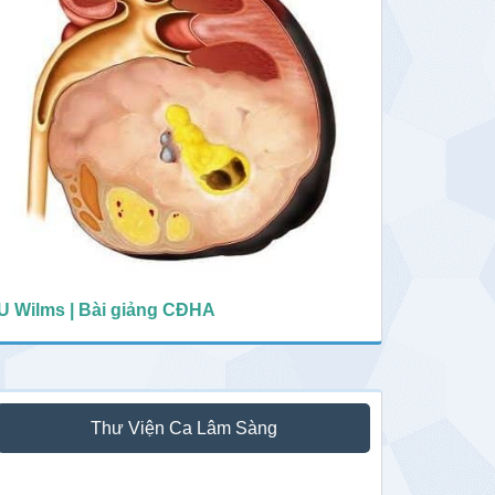
U Wilms | Bài giảng CĐHA
Thư Viện Ca Lâm Sàng