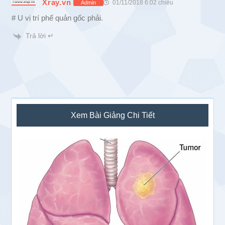
Xray.vn
01/11/2018 6:02 chiều
Admin
# U vị trí phế quản gốc phải.
Trả lời ↵
Sidebar
Xem Bài Giảng Chi Tiết
chính