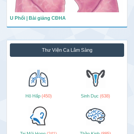
U Phổi | Bài giảng CĐHA
Thư Viện Ca Lâm Sàng
Hô Hấp
(450)
Sinh Dục
(638)
Tai Mũi Họng
(241)
Thần Kinh
(885)