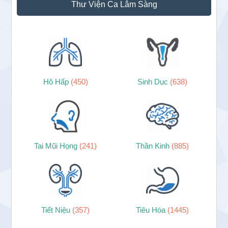
Thư Viện Ca Lâm Sàng
Hô Hấp
(450)
Sinh Dục
(638)
Tai Mũi Họng
(241)
Thần Kinh
(885)
Tiết Niệu
(357)
Tiêu Hóa
(1445)