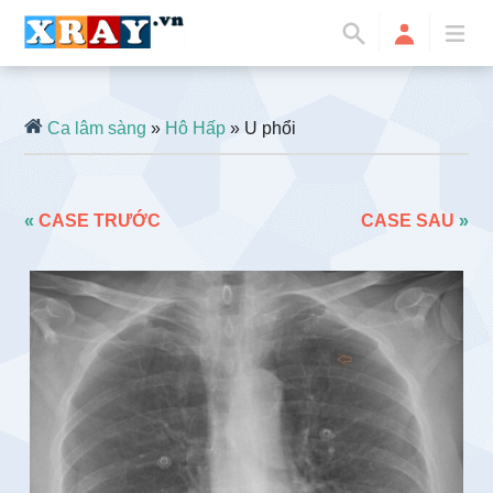
Ca lâm sàng
»
Hô Hấp
» U phổi
«
CASE TRƯỚC
CASE SAU
»