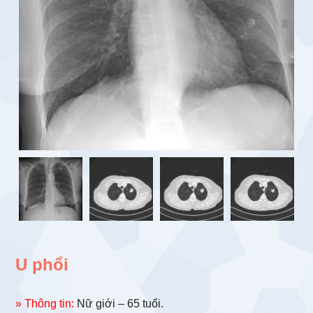
U phổi
» Thông tin:
Nữ giới – 65 tuổi.