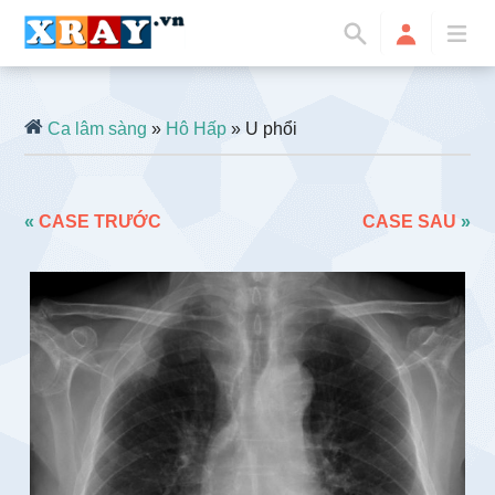
Ca lâm sàng
»
Hô Hấp
» U phổi
«
CASE TRƯỚC
CASE SAU
»