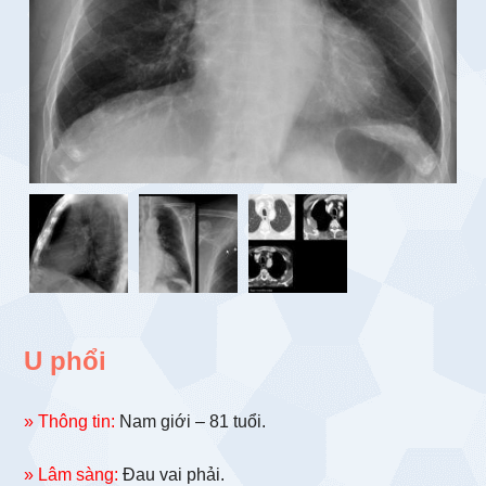
U phổi
» Thông tin:
Nam giới – 81 tuổi.
» Lâm sàng:
Đau vai phải.