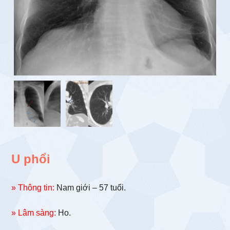
U phổi
» Thông tin:
Nam giới – 57 tuổi.
» Lâm sàng:
Ho.