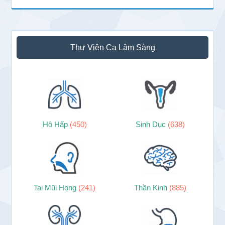
Thư Viện Ca Lâm Sàng
Hô Hấp
(450)
Sinh Dục
(638)
Tai Mũi Họng
(241)
Thần Kinh
(885)