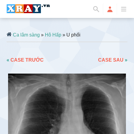
Ca lâm sàng
»
Hô Hấp
» U phổi
«
CASE TRƯỚC
CASE SAU
»