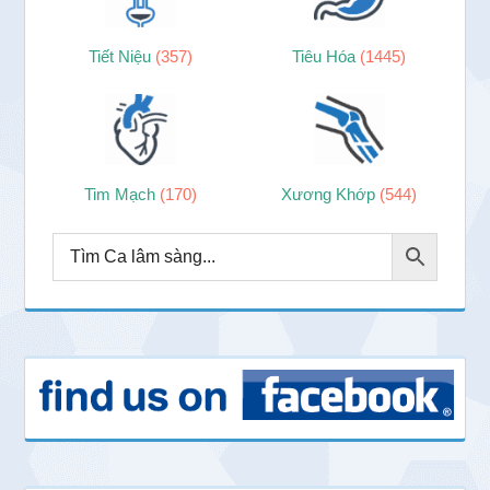
Tiết Niệu
(357)
Tiêu Hóa
(1445)
Tim Mạch
(170)
Xương Khớp
(544)