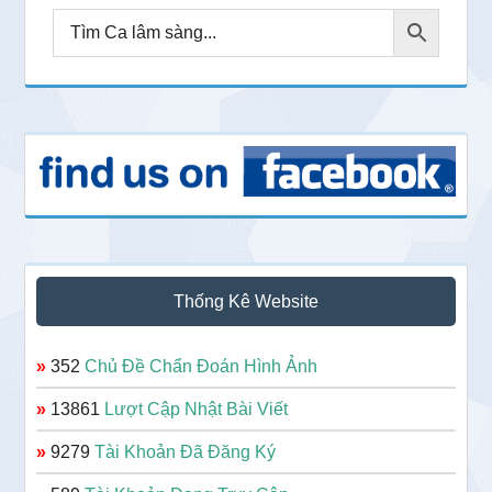
Thống Kê Website
»
352
Chủ Đề Chẩn Đoán Hình Ảnh
»
13861
Lượt Cập Nhật Bài Viết
»
9279
Tài Khoản Đã Đăng Ký