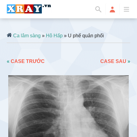
Ca lâm sàng
»
Hô Hấp
» U phế quản phổi
«
CASE TRƯỚC
CASE SAU
»