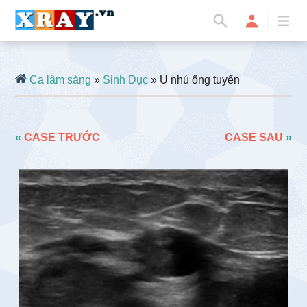
Ca lâm sàng
»
Sinh Dục
» U nhú ống tuyến
«
CASE TRƯỚC
CASE SAU
»