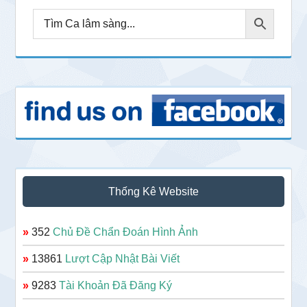
Thống Kê Website
»
352
Chủ Đề Chẩn Đoán Hình Ảnh
»
13861
Lượt Cập Nhật Bài Viết
»
9283
Tài Khoản Đã Đăng Ký