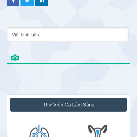
Sidebar
Thư Viện Ca Lâm Sàng
chính