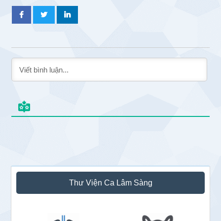
Sidebar
Thư Viện Ca Lâm Sàng
chính