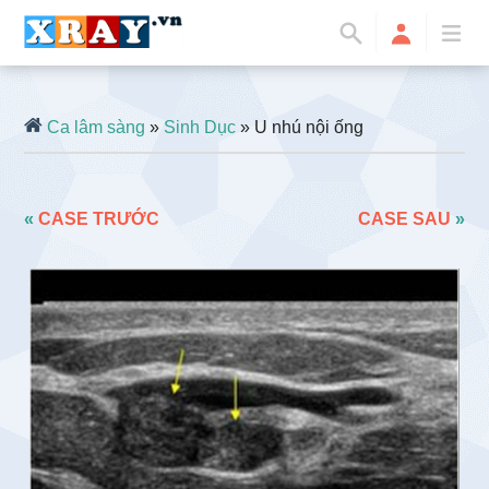
Ca lâm sàng
»
Sinh Dục
» U nhú nội ống
«
CASE TRƯỚC
CASE SAU
»