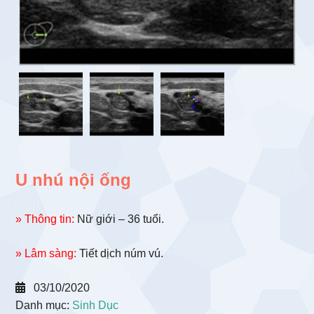
U nhú nội ống
» Thông tin:
Nữ giới – 36 tuổi.
» Lâm sàng:
Tiết dịch núm vú.
03/10/2020
Danh mục:
Sinh Dục