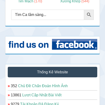
Tim Mạch
(170)
Xương Khớp
(544)
Thống Kê Website
»
352
Chủ Đề Chẩn Đoán Hình Ảnh
»
13861
Lượt Cập Nhật Bài Viết
»
9279
Tài Khoản Đã Đăng Ký