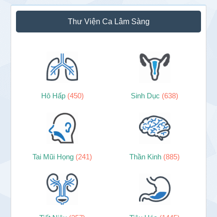
Thư Viện Ca Lâm Sàng
Hô Hấp
(450)
Sinh Dục
(638)
Tai Mũi Họng
(241)
Thần Kinh
(885)