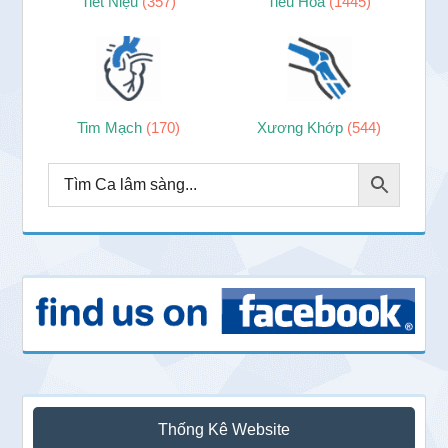
Tiết Niệu
(357)
Tiêu Hóa
(1445)
Tim Mạch
(170)
Xương Khớp
(544)
Thống Kê Website