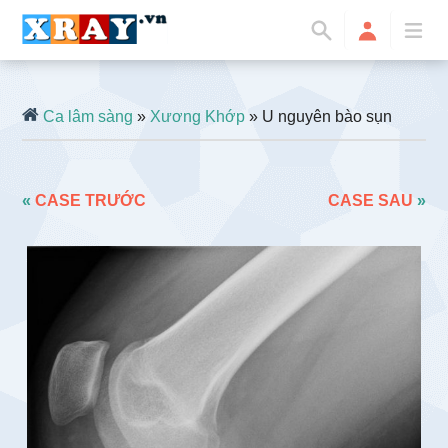
Ca lâm sàng
»
Xương Khớp
» U nguyên bào sụn
«
CASE TRƯỚC
CASE SAU
»