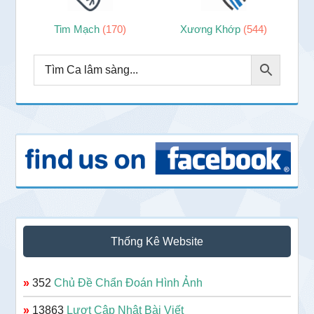
Tim Mạch
(170)
Xương Khớp
(544)
Thống Kê Website
»
352
Chủ Đề Chẩn Đoán Hình Ảnh
»
13863
Lượt Cập Nhật Bài Viết