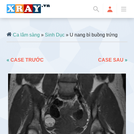
Ca lâm sàng
»
Sinh Dục
» U nang bì buồng trứng
«
CASE TRƯỚC
CASE SAU
»