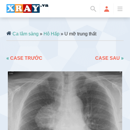
Ca lâm sàng
»
Hô Hấp
» U mỡ trung thất
«
CASE TRƯỚC
CASE SAU
»