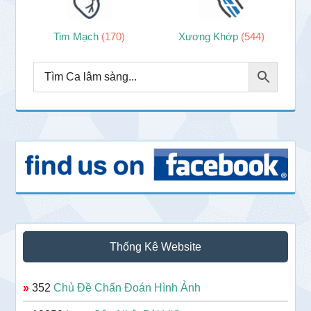
Tim Mạch
(170)
Xương Khớp
(544)
Thống Kê Website
»
352
Chủ Đề Chẩn Đoán Hình Ảnh