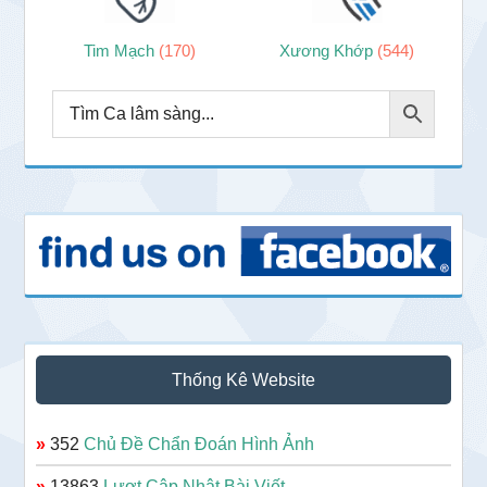
Tim Mạch
(170)
Xương Khớp
(544)
Thống Kê Website
»
352
Chủ Đề Chẩn Đoán Hình Ảnh
»
13863
Lượt Cập Nhật Bài Viết