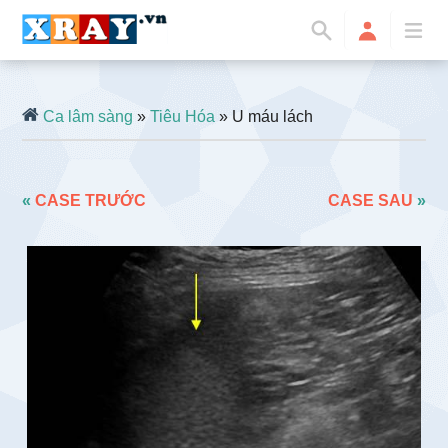
Ca lâm sàng
»
Tiêu Hóa
» U máu lách
«
CASE TRƯỚC
CASE SAU
»