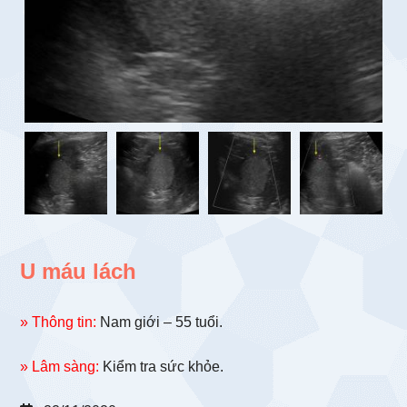
U máu lách
» Thông tin:
Nam giới – 55 tuổi.
» Lâm sàng:
Kiểm tra sức khỏe.