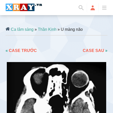
Ca lâm sàng
»
Thần Kinh
» U màng não
«
CASE TRƯỚC
CASE SAU
»