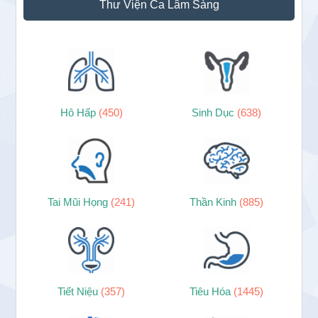
Thư Viện Ca Lâm Sàng
Hô Hấp
(450)
Sinh Dục
(638)
Tai Mũi Họng
(241)
Thần Kinh
(885)
Tiết Niệu
(357)
Tiêu Hóa
(1445)