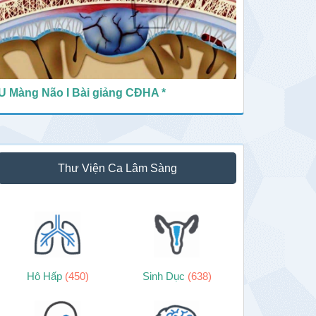
U Màng Não I Bài giảng CĐHA *
Thư Viện Ca Lâm Sàng
Hô Hấp
(450)
Sinh Dục
(638)