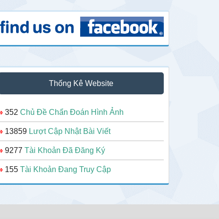
Thống Kê Website
»
352
Chủ Đề Chẩn Đoán Hình Ảnh
»
13859
Lượt Cập Nhật Bài Viết
»
9277
Tài Khoản Đã Đăng Ký
»
155
Tài Khoản Đang Truy Cập