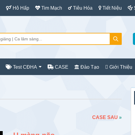
Hô Hấp
Tim Mạch
Tiêu Hóa
Tiết Niệu
Test CĐHA
CASE
Đào Tạo
Giới Thiệu
S
c
CASE SAU
»