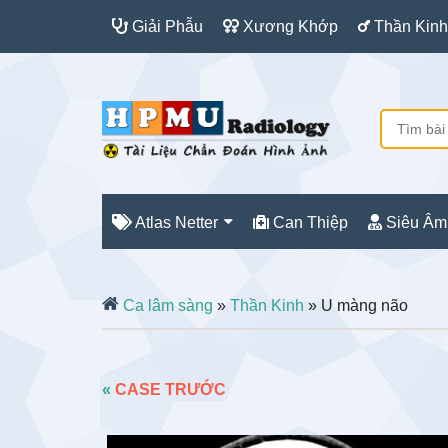
Giải Phẫu
Xương Khớp
Thần Kinh
Atlas Netter
Can Thiệp
Siêu Âm
Ca lâm sàng
»
Thần Kinh
» U màng não
«
CASE TRƯỚC