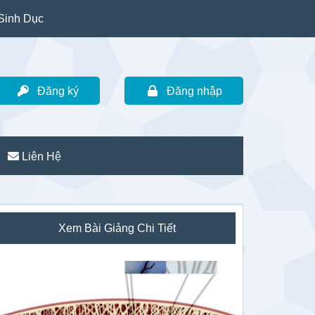
Sinh Dục
Đăng ký
Đăng nhập
Liên Hệ
idebar
Xem Bài Giảng Chi Tiết
hính