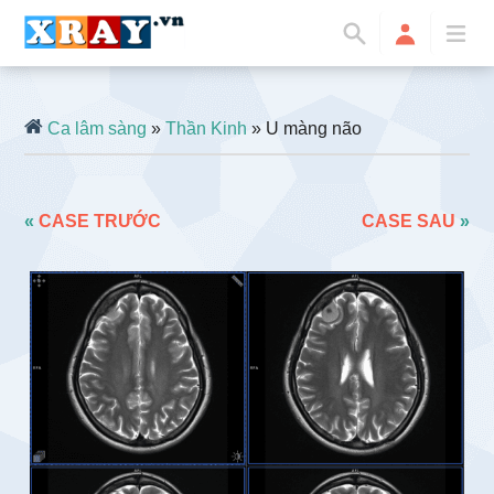
Ca lâm sàng
»
Thần Kinh
» U màng não
«
CASE TRƯỚC
CASE SAU
»