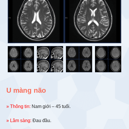
U màng não
» Thông tin:
Nam giới – 45 tuổi.
» Lâm sàng:
Đau đầu.