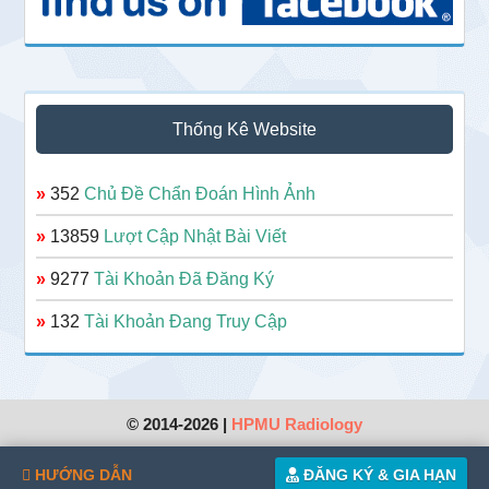
Thống Kê Website
»
352
Chủ Đề Chẩn Đoán Hình Ảnh
»
13859
Lượt Cập Nhật Bài Viết
»
9277
Tài Khoản Đã Đăng Ký
»
132
Tài Khoản Đang Truy Cập
© 2014-2026 |
HPMU Radiology
HƯỚNG DẪN
ĐĂNG KÝ & GIA HẠN