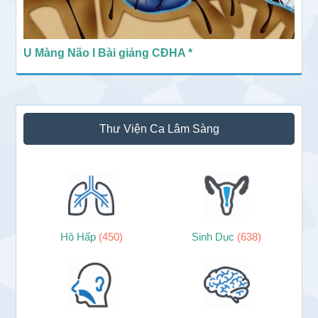
U Màng Não I Bài giảng CĐHA *
Thư Viện Ca Lâm Sàng
Hô Hấp
(450)
Sinh Dục
(638)