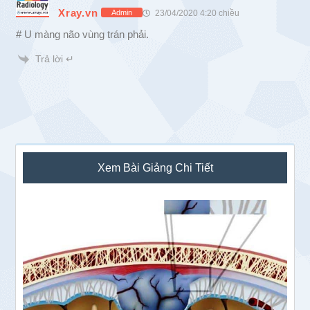
Xray.vn
23/04/2020 4:20 chiều
Admin
# U màng não vùng trán phải.
Trả lời ↵
Sidebar
Xem Bài Giảng Chi Tiết
chính