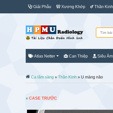
Giải Phẫu
Xương Khớp
Thần Kinh
Atlas Netter
Can Thiệp
Siêu Âm
Ca lâm sàng
»
Thần Kinh
» U màng não
«
CASE TRƯỚC