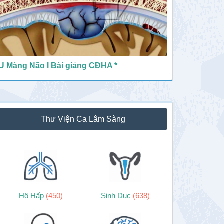
U Màng Não I Bài giảng CĐHA *
Thư Viện Ca Lâm Sàng
Hô Hấp
(450)
Sinh Dục
(638)