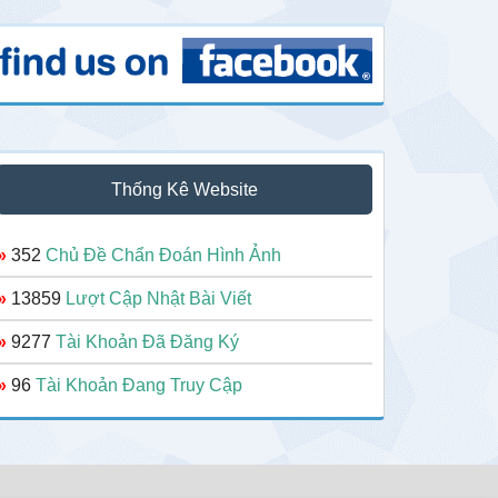
Thống Kê Website
»
352
Chủ Đề Chẩn Đoán Hình Ảnh
»
13859
Lượt Cập Nhật Bài Viết
»
9277
Tài Khoản Đã Đăng Ký
»
96
Tài Khoản Đang Truy Cập