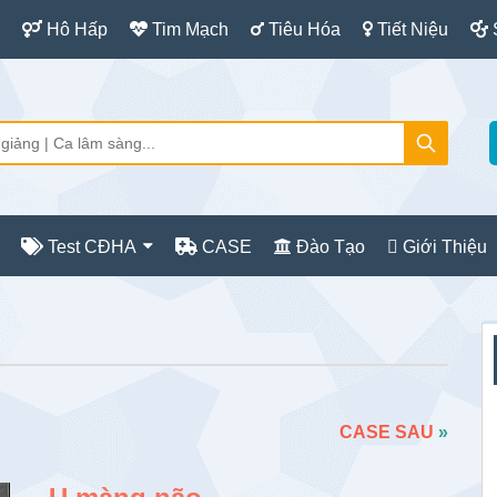
Hô Hấp
Tim Mạch
Tiêu Hóa
Tiết Niệu
Test CĐHA
CASE
Đào Tạo
Giới Thiệu
S
c
CASE SAU
»