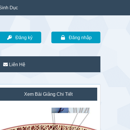
Sinh Dục
Đăng ký
Đăng nhập
Liên Hệ
idebar
Xem Bài Giảng Chi Tiết
hính