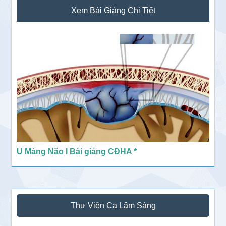
Sidebar
Xem Bài Giảng Chi Tiết
chính
U Màng Não I Bài giảng CĐHA *
Thư Viện Ca Lâm Sàng