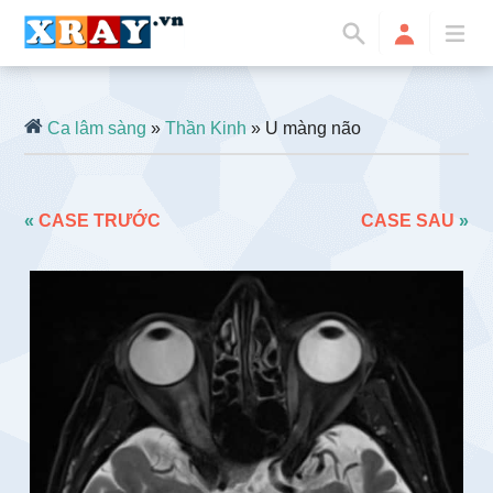
Ca lâm sàng
»
Thần Kinh
» U màng não
«
CASE TRƯỚC
CASE SAU
»