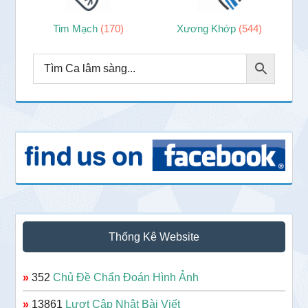
Tim Mạch
(170)
Xương Khớp
(544)
Thống Kê Website
»
352
Chủ Đề Chẩn Đoán Hình Ảnh
»
13861
Lượt Cập Nhật Bài Viết