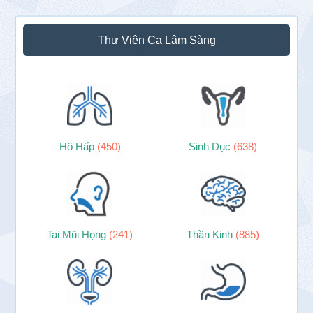
Thư Viện Ca Lâm Sàng
Hô Hấp
(450)
Sinh Dục
(638)
Tai Mũi Họng
(241)
Thần Kinh
(885)