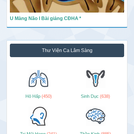
U Màng Não I Bài giảng CĐHA *
Thư Viện Ca Lâm Sàng
Hô Hấp
(450)
Sinh Dục
(638)
Tai Mũi Họng
(241)
Thần Kinh
(885)