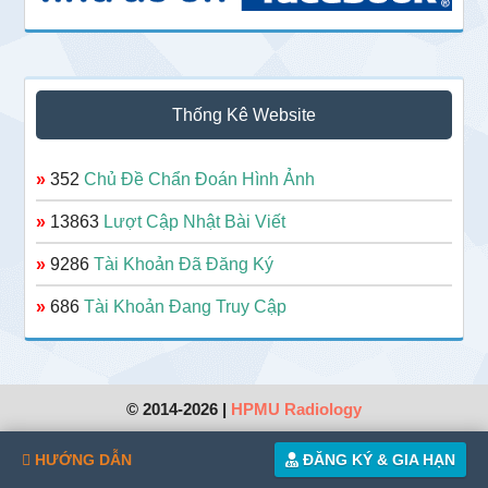
Thống Kê Website
»
352
Chủ Đề Chẩn Đoán Hình Ảnh
»
13863
Lượt Cập Nhật Bài Viết
»
9286
Tài Khoản Đã Đăng Ký
»
686
Tài Khoản Đang Truy Cập
© 2014-2026 |
HPMU Radiology
HƯỚNG DẪN
ĐĂNG KÝ & GIA HẠN