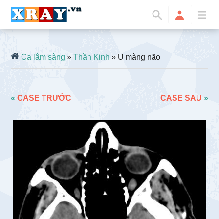
Ca lâm sàng
»
Thần Kinh
» U màng não
«
CASE TRƯỚC
CASE SAU
»