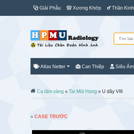
Giải Phẫu
Xương Khớp
Thần Kinh
Atlas Netter
Can Thiệp
Siêu Âm
Ca lâm sàng
»
Tai Mũi Họng
» U dây VIII
«
CASE TRƯỚC