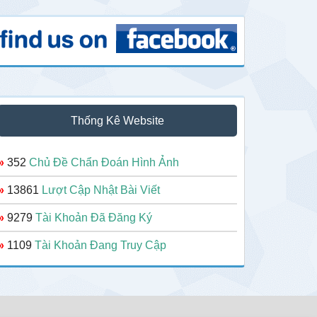
Thống Kê Website
»
352
Chủ Đề Chẩn Đoán Hình Ảnh
»
13861
Lượt Cập Nhật Bài Viết
»
9279
Tài Khoản Đã Đăng Ký
»
1109
Tài Khoản Đang Truy Cập