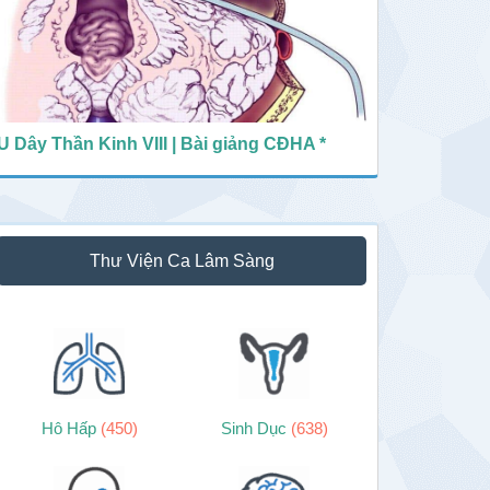
U Dây Thần Kinh VIII | Bài giảng CĐHA *
Thư Viện Ca Lâm Sàng
Hô Hấp
(450)
Sinh Dục
(638)