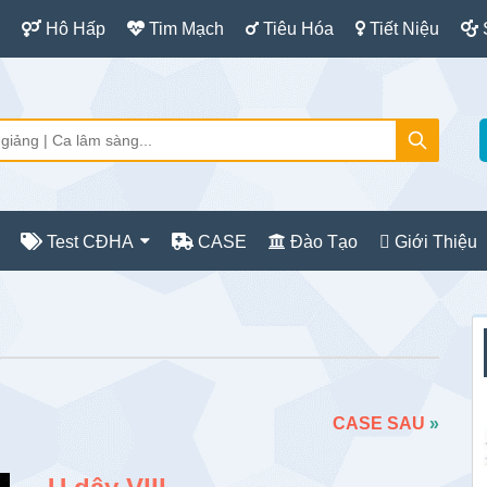
Hô Hấp
Tim Mạch
Tiêu Hóa
Tiết Niệu
Test CĐHA
CASE
Đào Tạo
Giới Thiệu
S
c
CASE SAU
»