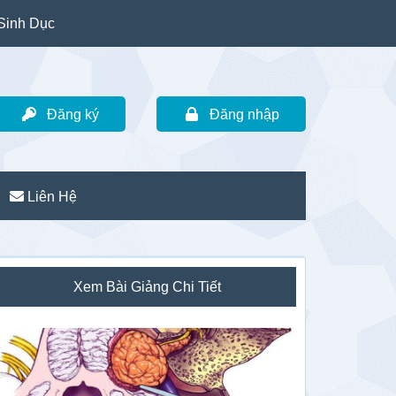
Sinh Dục
Đăng ký
Đăng nhập
Liên Hệ
idebar
Xem Bài Giảng Chi Tiết
hính