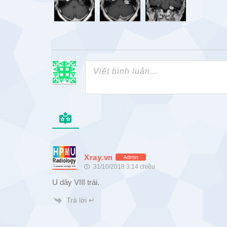
Xray.vn
Admin
31/10/2018 3:14 chiều
U dây VIII trái.
Trả lời ↵