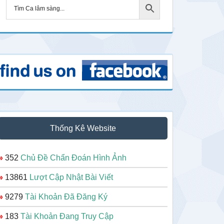
Thống Kê Website
»
352
Chủ Đề Chẩn Đoán Hình Ảnh
»
13861
Lượt Cập Nhật Bài Viết
»
9279
Tài Khoản Đã Đăng Ký
»
183
Tài Khoản Đang Truy Cập