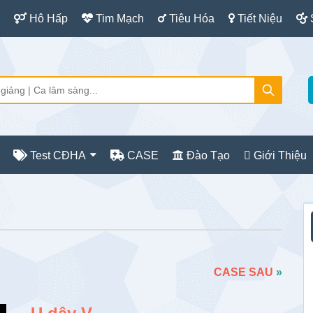
Hô Hấp
Tim Mạch
Tiêu Hóa
Tiết Niệu
Test CĐHA
CASE
Đào Tạo
Giới Thiệu
S
c
CASE SAU
»