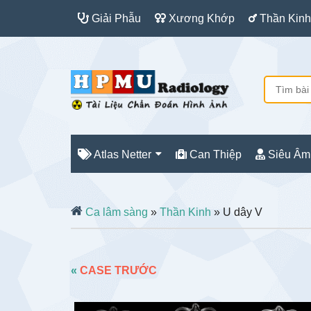
Giải Phẫu
Xương Khớp
Thần Kinh
Atlas Netter
Can Thiệp
Siêu Âm
Ca lâm sàng
»
Thần Kinh
» U dây V
«
CASE TRƯỚC