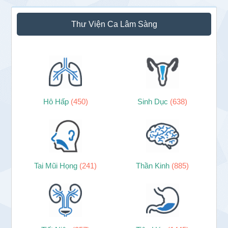
Thư Viện Ca Lâm Sàng
Hô Hấp
(450)
Sinh Dục
(638)
Tai Mũi Họng
(241)
Thần Kinh
(885)