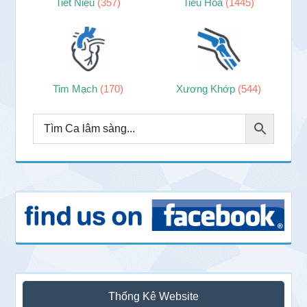
Tiết Niệu
(357)
Tiêu Hóa
(1445)
Tim Mạch
(170)
Xương Khớp
(544)
Thống Kê Website