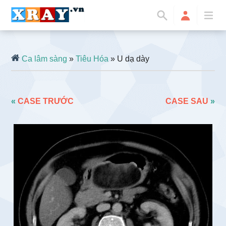
Ca lâm sàng
»
Tiêu Hóa
» U dạ dày
«
CASE TRƯỚC
CASE SAU
»