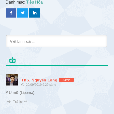
Danh mục:
Tiêu Hóa
ThS. Nguyễn Long
Admin
20/09/2019 9:29 sáng
# U mỡ (Lipoma).
Trả lời ↵