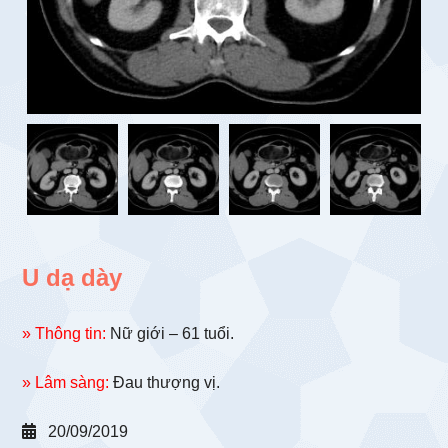
U dạ dày
» Thông tin:
Nữ giới – 61 tuổi.
» Lâm sàng:
Đau thượng vị.
20/09/2019