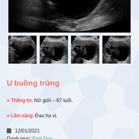
U buồng trứng
» Thông tin:
Nữ giới – 67 tuổi.
» Lâm sàng:
Đau hạ vị.
12/01/2021
Danh mục:
Sinh Dục