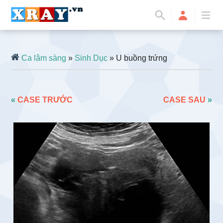
Ca lâm sàng
»
Sinh Dục
» U buồng trứng
«
CASE TRƯỚC
CASE SAU
»