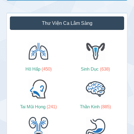
Thư Viện Ca Lâm Sàng
Hô Hấp
(450)
Sinh Dục
(638)
Tai Mũi Họng
(241)
Thần Kinh
(885)