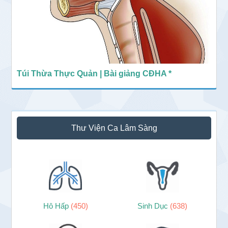
Túi Thừa Thực Quản | Bài giảng CĐHA *
Thư Viện Ca Lâm Sàng
Hô Hấp
(450)
Sinh Dục
(638)