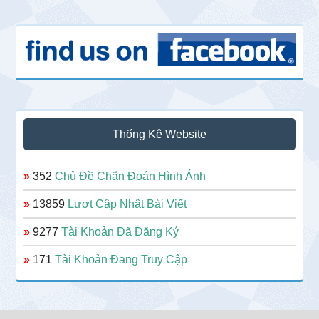
Thống Kê Website
»
352
Chủ Đề Chẩn Đoán Hình Ảnh
»
13859
Lượt Cập Nhật Bài Viết
»
9277
Tài Khoản Đã Đăng Ký
»
171
Tài Khoản Đang Truy Cập