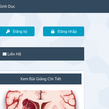
Sinh Dục
Đăng ký
Đăng nhập
Liên Hệ
idebar
Xem Bài Giảng Chi Tiết
hính