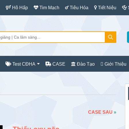
Hô Hấp
Tim Mạch
Tiêu Hóa
Tiết Niệu
Test CĐHA
CASE
Đào Tạo
Giới Thiệu
S
c
CASE SAU
»