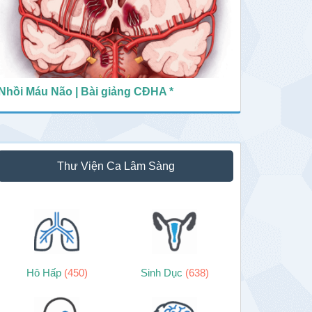
Nhồi Máu Não | Bài giảng CĐHA *
Thư Viện Ca Lâm Sàng
Hô Hấp
(450)
Sinh Dục
(638)