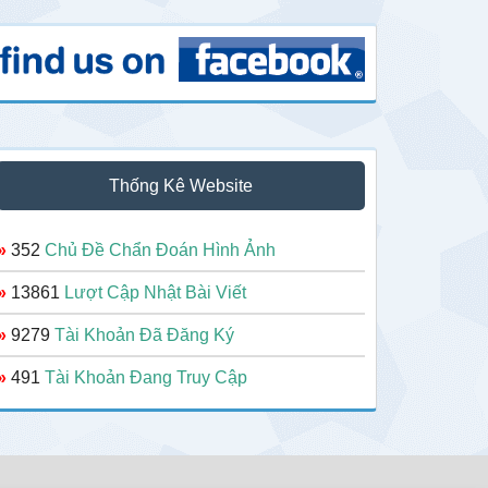
Thống Kê Website
»
352
Chủ Đề Chẩn Đoán Hình Ảnh
»
13861
Lượt Cập Nhật Bài Viết
»
9279
Tài Khoản Đã Đăng Ký
»
491
Tài Khoản Đang Truy Cập