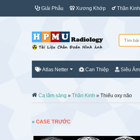
Giải Phẫu
Xương Khớp
Thần Kinh
Atlas Netter
Can Thiệp
Siêu Âm
Ca lâm sàng
»
Thần Kinh
» Thiếu oxy não
«
CASE TRƯỚC