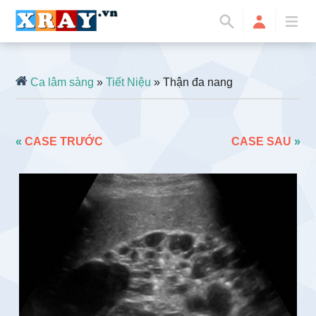
Ca lâm sàng
»
Tiết Niệu
» Thận đa nang
«
CASE TRƯỚC
CASE SAU
»