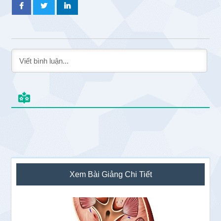
Sidebar
Xem Bài Giảng Chi Tiết
chính