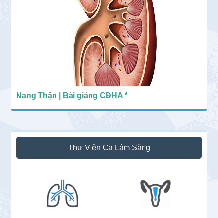
Nang Thận | Bài giảng CĐHA *
Thư Viện Ca Lâm Sàng