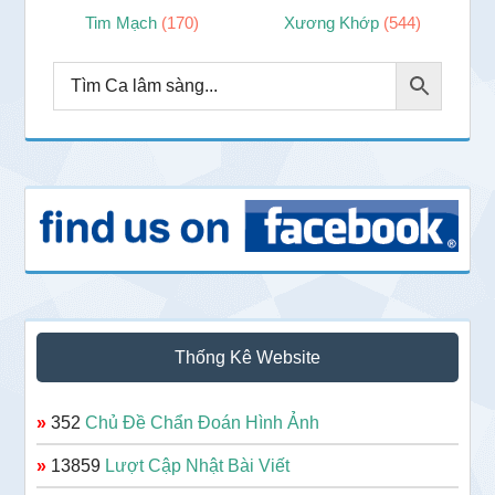
Tim Mạch
(170)
Xương Khớp
(544)
Thống Kê Website
»
352
Chủ Đề Chẩn Đoán Hình Ảnh
»
13859
Lượt Cập Nhật Bài Viết