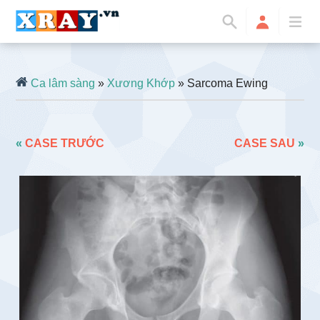
Ca lâm sàng
»
Xương Khớp
» Sarcoma Ewing
«
CASE TRƯỚC
CASE SAU
»