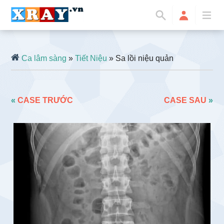
Ca lâm sàng
»
Tiết Niệu
» Sa lồi niệu quản
«
CASE TRƯỚC
CASE SAU
»