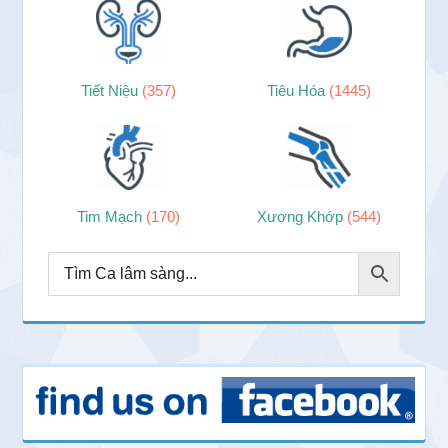
Tiết Niệu
(357)
Tiêu Hóa
(1445)
Tim Mạch
(170)
Xương Khớp
(544)