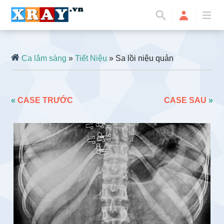
Ca lâm sàng
»
Tiết Niệu
» Sa lồi niệu quản
«
CASE TRƯỚC
CASE SAU
»