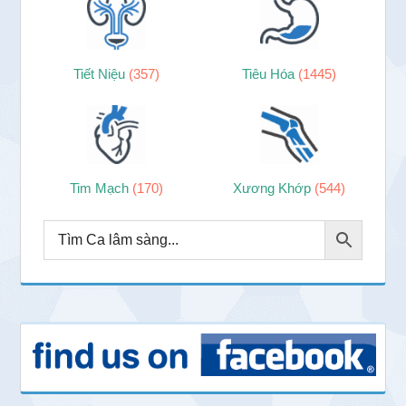
Tiết Niệu
(357)
Tiêu Hóa
(1445)
Tim Mạch
(170)
Xương Khớp
(544)