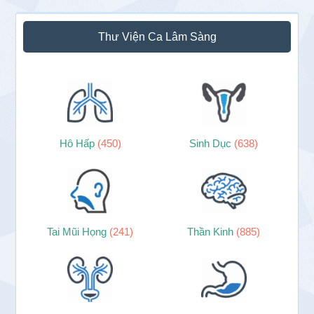
Thư Viện Ca Lâm Sàng
Hô Hấp
(450)
Sinh Dục
(638)
Tai Mũi Họng
(241)
Thần Kinh
(885)