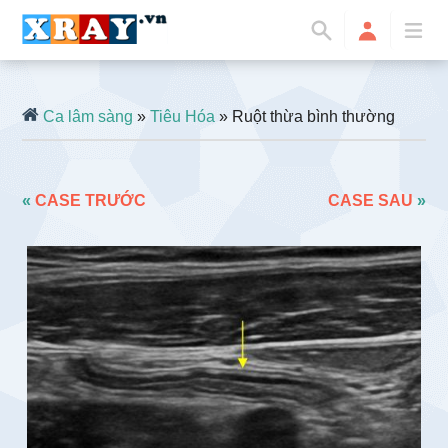
Ca lâm sàng
»
Tiêu Hóa
» Ruột thừa bình thường
«
CASE TRƯỚC
CASE SAU
»