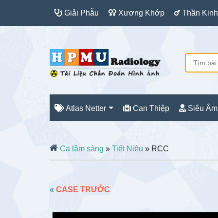
Giải Phẫu
Xương Khớp
Thần Kinh
Atlas Netter
Can Thiệp
Siêu Âm
Ca lâm sàng
»
Tiết Niệu
» RCC
«
CASE TRƯỚC