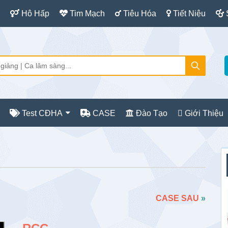
Hô Hấp
Tim Mạch
Tiêu Hóa
Tiết Niệu
Test CĐHA
CASE
Đào Tạo
Giới Thiệu
S
c
CASE SAU
»