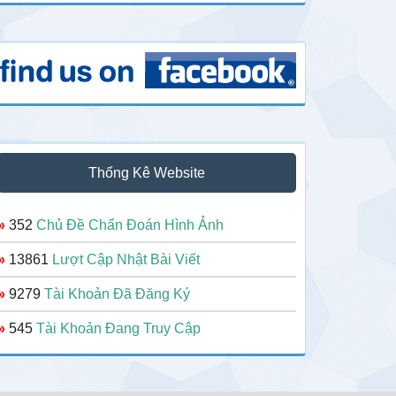
Thống Kê Website
»
352
Chủ Đề Chẩn Đoán Hình Ảnh
»
13861
Lượt Cập Nhật Bài Viết
»
9279
Tài Khoản Đã Đăng Ký
»
545
Tài Khoản Đang Truy Cập