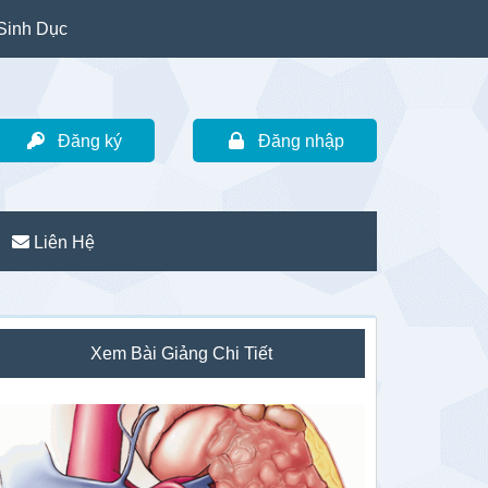
Sinh Dục
Đăng ký
Đăng nhập
Liên Hệ
idebar
Xem Bài Giảng Chi Tiết
hính