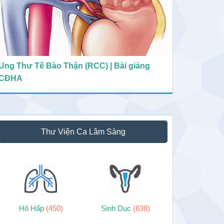
Ung Thư Tế Bào Thận (RCC) | Bài giảng
CĐHA
Thư Viện Ca Lâm Sàng
Hô Hấp
(450)
Sinh Dục
(638)