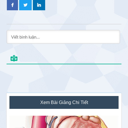
Sidebar
Xem Bài Giảng Chi Tiết
chính