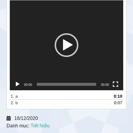
Trình
chơi
Video
00:00
00:00
1.
a
0:10
2.
b
0:07
18/12/2020
Danh mục:
Tiết Niệu