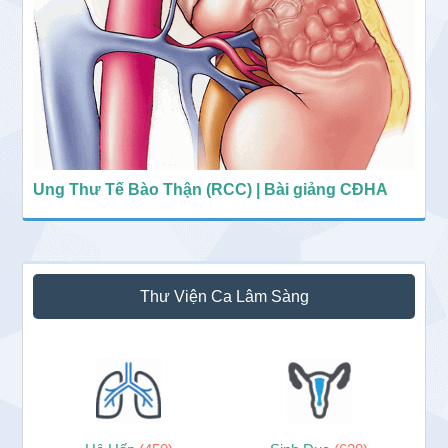
Ung Thư Tế Bào Thận (RCC) | Bài giảng CĐHA
Thư Viện Ca Lâm Sàng