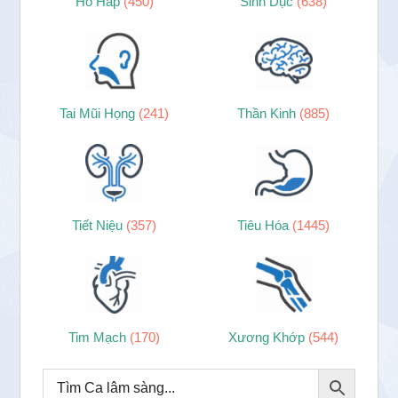
Hô Hấp
(450)
Sinh Dục
(638)
Tai Mũi Họng
(241)
Thần Kinh
(885)
Tiết Niệu
(357)
Tiêu Hóa
(1445)
Tim Mạch
(170)
Xương Khớp
(544)