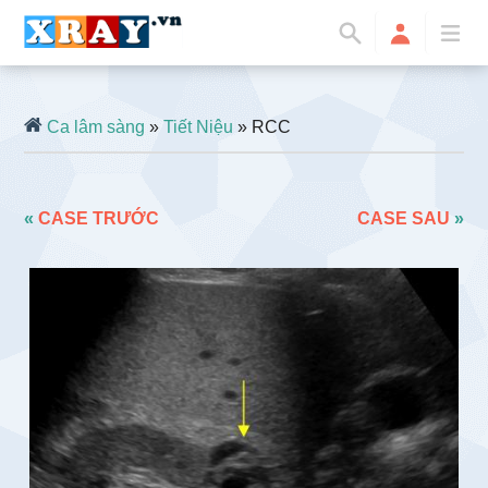
Ca lâm sàng
»
Tiết Niệu
» RCC
«
CASE TRƯỚC
CASE SAU
»