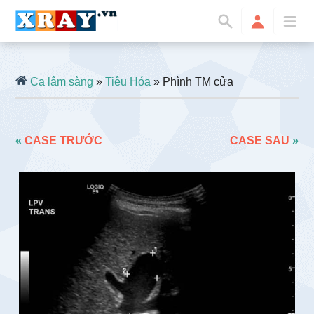
Ca lâm sàng
»
Tiêu Hóa
» Phình TM cửa
«
CASE TRƯỚC
CASE SAU
»