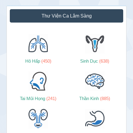
Sidebar
Thư Viện Ca Lâm Sàng
chính
Hô Hấp
(450)
Sinh Dục
(638)
Tai Mũi Họng
(241)
Thần Kinh
(885)