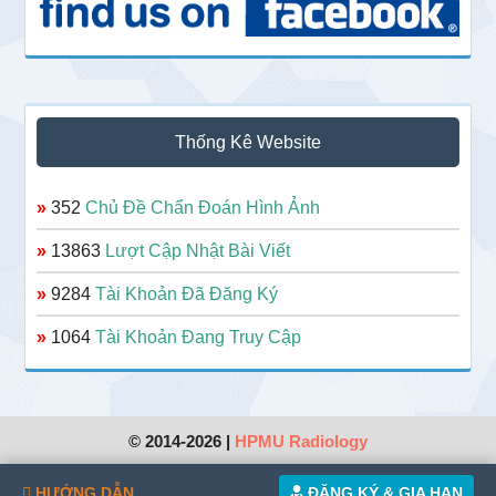
Thống Kê Website
»
352
Chủ Đề Chẩn Đoán Hình Ảnh
»
13863
Lượt Cập Nhật Bài Viết
»
9284
Tài Khoản Đã Đăng Ký
»
1064
Tài Khoản Đang Truy Cập
© 2014-2026 |
HPMU Radiology
HƯỚNG DẪN
ĐĂNG KÝ & GIA HẠN