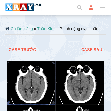
Ca lâm sàng
»
Thần Kinh
» Phình động mạch não
«
CASE TRƯỚC
CASE SAU
»