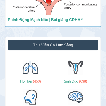
Phình Động Mạch Não | Bài giảng CĐHA *
Thư Viện Ca Lâm Sàng
Hô Hấp
(450)
Sinh Dục
(638)