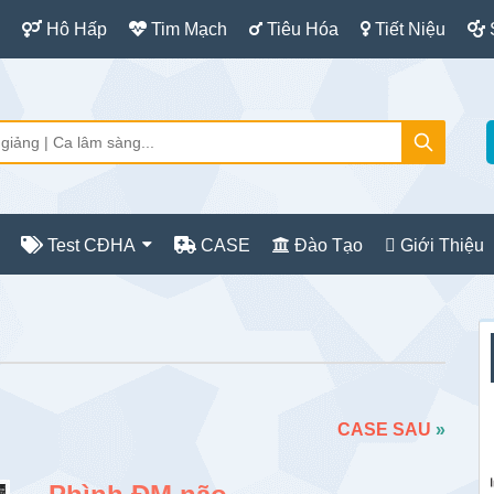
Hô Hấp
Tim Mạch
Tiêu Hóa
Tiết Niệu
Test CĐHA
CASE
Đào Tạo
Giới Thiệu
S
c
CASE SAU
»