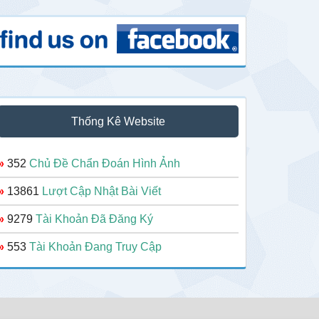
Thống Kê Website
»
352
Chủ Đề Chẩn Đoán Hình Ảnh
»
13861
Lượt Cập Nhật Bài Viết
»
9279
Tài Khoản Đã Đăng Ký
»
553
Tài Khoản Đang Truy Cập