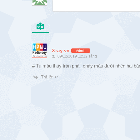
Xray.vn
Admin
09/12/2019 12:12 sáng
# Tụ máu thùy trán phải, chảy máu dưới nhện hai bán
Trả lời ↵