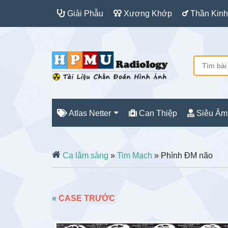
Giải Phẫu
Xương Khớp
Thần Kinh
Atlas Netter
Can Thiệp
Siêu Âm
Ca lâm sàng
»
Tim Mạch
» Phình ĐM não
«
CASE TRƯỚC