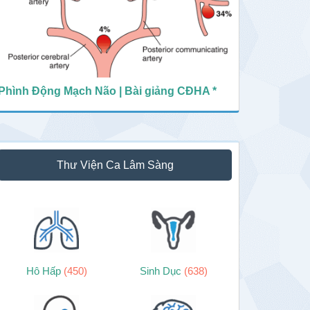
Phình Động Mạch Não | Bài giảng CĐHA *
Thư Viện Ca Lâm Sàng
Hô Hấp
(450)
Sinh Dục
(638)