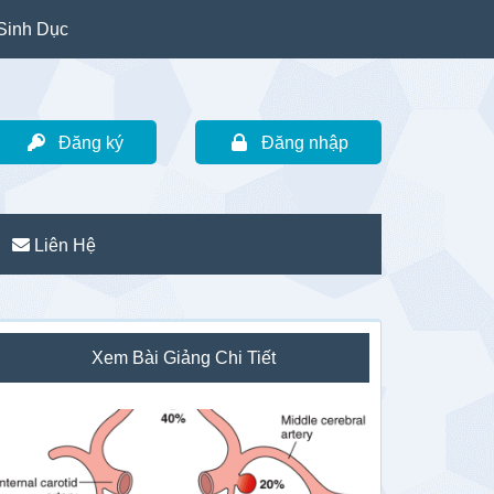
Sinh Dục
Đăng ký
Đăng nhập
Liên Hệ
idebar
Xem Bài Giảng Chi Tiết
hính