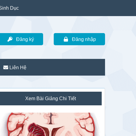
Sinh Dục
Đăng ký
Đăng nhập
Liên Hệ
idebar
Xem Bài Giảng Chi Tiết
hính