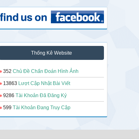
Thống Kê Website
»
352
Chủ Đề Chẩn Đoán Hình Ảnh
»
13863
Lượt Cập Nhật Bài Viết
»
9286
Tài Khoản Đã Đăng Ký
»
599
Tài Khoản Đang Truy Cập