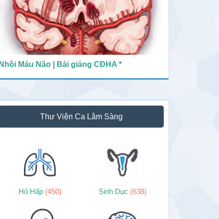
Nhồi Máu Não | Bài giảng CĐHA *
Thư Viện Ca Lâm Sàng
Hô Hấp
(450)
Sinh Dục
(638)