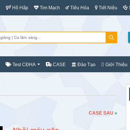
Hô Hấp
Tim Mạch
Tiêu Hóa
Tiết Niệu
Test CĐHA
CASE
Đào Tạo
Giới Thiệu
S
c
CASE SAU
»