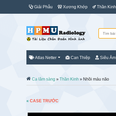
Giải Phẫu
Xương Khớp
Thần Kinh
Atlas Netter
Can Thiệp
Siêu Âm
Ca lâm sàng
»
Thần Kinh
» Nhồi máu não
«
CASE TRƯỚC