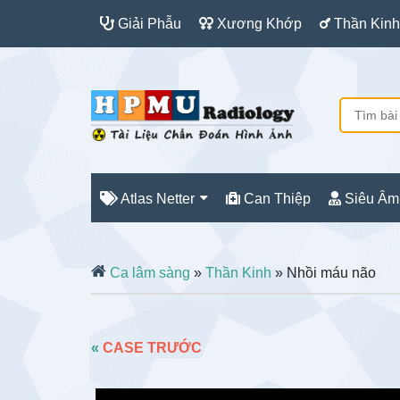
Giải Phẫu
Xương Khớp
Thần Kinh
Atlas Netter
Can Thiệp
Siêu Âm
Ca lâm sàng
»
Thần Kinh
» Nhồi máu não
«
CASE TRƯỚC