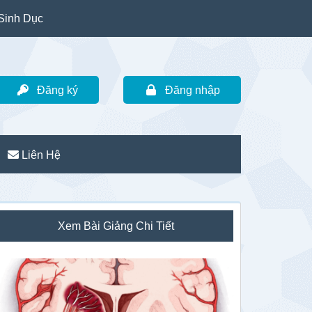
Sinh Dục
Đăng ký
Đăng nhập
Liên Hệ
idebar
Xem Bài Giảng Chi Tiết
hính