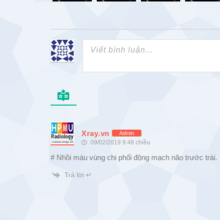
Xray.vn
Admin
09/02/2019 9:48 chiều
# Nhồi máu vùng chi phối động mạch não trước trái.
Trả lời ↵