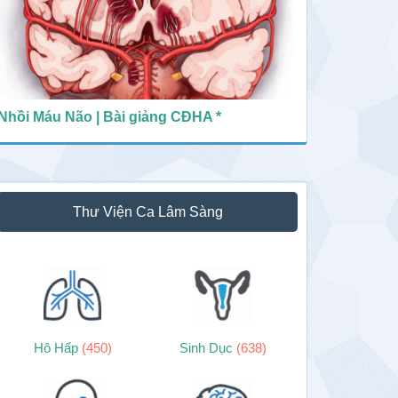
Nhồi Máu Não | Bài giảng CĐHA *
Thư Viện Ca Lâm Sàng
Hô Hấp
(450)
Sinh Dục
(638)