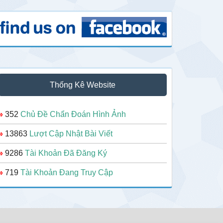
Thống Kê Website
»
352
Chủ Đề Chẩn Đoán Hình Ảnh
»
13863
Lượt Cập Nhật Bài Viết
»
9286
Tài Khoản Đã Đăng Ký
»
719
Tài Khoản Đang Truy Cập