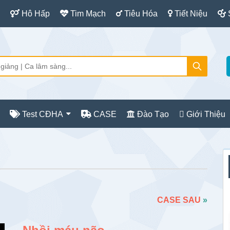
Hô Hấp
Tim Mạch
Tiêu Hóa
Tiết Niệu
Test CĐHA
CASE
Đào Tạo
Giới Thiệu
S
c
CASE SAU
»