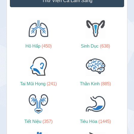
Thư Viện Ca Lâm Sàng
Hô Hấp
(450)
Sinh Dục
(638)
Tai Mũi Họng
(241)
Thần Kinh
(885)
Tiết Niệu
(357)
Tiêu Hóa
(1445)