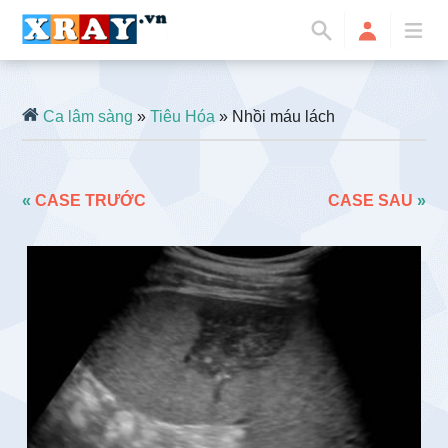
Ca lâm sàng
»
Tiêu Hóa
» Nhồi máu lách
«
CASE TRƯỚC
CASE SAU
»