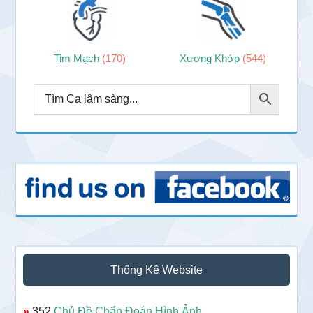
Tim Mạch
(170)
Xương Khớp
(544)
Thống Kê Website
»
352
Chủ Đề Chẩn Đoán Hình Ảnh