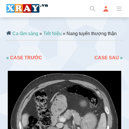
Ca lâm sàng
»
Tiết Niệu
» Nang tuyến thượng thận
«
CASE TRƯỚC
CASE SAU
»