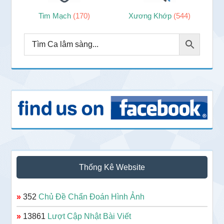
Tim Mạch
(170)
Xương Khớp
(544)
Thống Kê Website
»
352
Chủ Đề Chẩn Đoán Hình Ảnh
»
13861
Lượt Cập Nhật Bài Viết